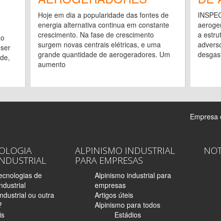
Hoje em dia a popularidade das fontes de
INSPEC
energia alternativa continua em constante
aeroge
crescimento. Na fase de crescimento
a estru
ão
surgem novas centrais elétricas, e uma
advers
 ser
grande quantidade de aerogeradores. Um
desgas
de,
aumento
Empresa c
OLOGIA
ALPINISMO INDUSTRIAL
NOT
INDUSTRIAL
PARA EMPRESAS
ecnologias de
Alpinismo industrial para
ndustrial
empresas
ndustrial ou outra
Artigos úteis
?
Alpinismo para todos
is
Estádios