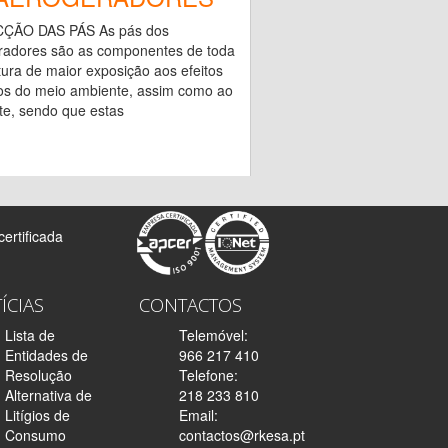
ÇÃO DAS PÁS As pás dos
radores são as componentes de toda
tura de maior exposição aos efeitos
os do meio ambiente, assim como ao
te, sendo que estas
ertificada
ÍCIAS
CONTACTOS
Lista de
Telemóvel:
Entidades de
966 217 410
Resolução
Telefone:
Alternativa de
218 233 810
Litígios de
Email:
Consumo
contactos@rkesa.pt