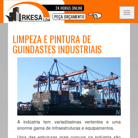
Toggl
PEÇA ORÇAMENTO
navig
LIMPEZA E PINTURA DE
GUINDASTES INDUSTRIAIS
A indústria tem variadíssimas vertentes e uma
enorme gama de infraestruturas e equipamentos.
Uma das estruturas mais comuns na indústria são